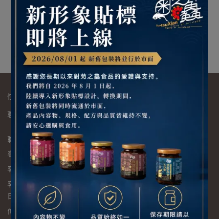
澎湖狗母魚丸300公克
NT$130
加入購物車
快速連結
聯絡我們 ( 歡迎OEM / ODM )
退換貨須知
隱私政策
服務條款
聯絡資訊
客服專線：06-9951551
客服傳真：06-9951552
客服時間：禮拜一~禮拜五 9:00~17:00 ( 人事行政局公告之假
日公休 )
信箱：jtxservice@jutsuxian.com.tw