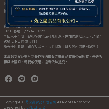
地址：88055澎湖縣馬公市鎖港里鎖管港1062號
統一編號：28133207
食品業者登錄字號：X-128133207-000007
LINE 客服：@txs4098m
※因人手有限，客服接聽電話可能延遲，為加快處理速度，請優先
透過 LINE 聯繫我們！
※有任何問題，請直接留言，我們將於上班時間內盡快回覆您！
本網站文案及照片之著作權均屬菊之鱻食品有限公司所有，未經授
權禁止翻印、轉載或使用，違者依法追究。
Copyright ©
菊之鱻食品有限公司
All Rights Reserved.
Designed by
CYBERBIZ
.