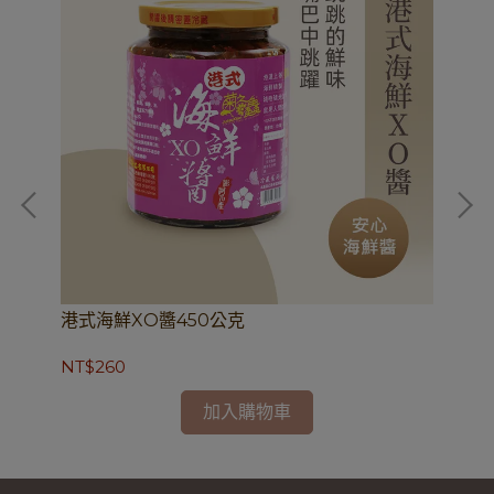
港式海鮮XO醬450公克
頂
NT$260
NT
加入購物車