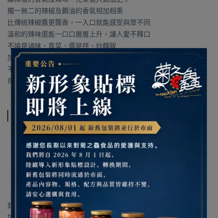
獨一無二的辣椒及鵝油的香氣相加相乘
比傳統辣椒醬更飄香，一入口就能感受與眾不同
溫和的辣味還能一口口層層上升，讓人愛不釋口
不論是滷味、青菜、還是拌、炒麵飯
加一匙，拌炒、搵醬樣樣行
不必花大錢，菊之鱻鵝油辣椒
保證就能讓你吃香的，嚐辣的！
規格說明
【辣度】大辣
【淨重】260±9公克
【成份】辣椒、鵝油、紅蔥頭、鹽、糖
【保存期限】18個月(係指常溫未開封狀態且在正常條件下之保存)
【有效日期】標示於標籤或瓶蓋 (西元年月日)
【保存方式】請勿置於陽光直射處或高溫炎熱場所。本產品為真空
封罐，購買及開罐前若瓶蓋凸起，請勿選購及食用！製造過程不添
加防腐劑，開罐後請放冰箱冷藏並盡速食用完畢