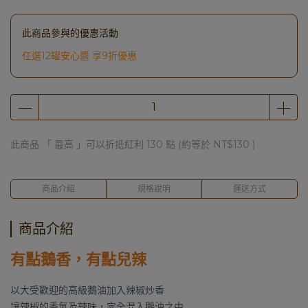
此商品參與的優惠活動
任選12罐安心醬 享9折優惠
此商品 「 最高 」可以折抵紅利
130
點 (約等於
NT$130
)
商品介紹
規格說明
運送方式
商品介紹
有點鵝香，有點兒辣
以大受歡迎的高級鵝油加入辣椒炒香
讓辣椒的香氣及辣味，完全混入鵝油之中