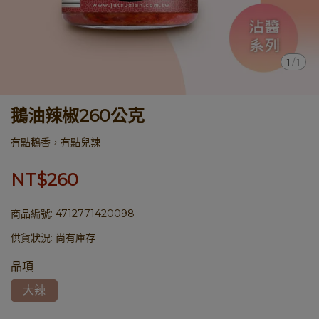
1
/
1
鵝油辣椒260公克
有點鵝香，有點兒辣
NT$260
商品編號:
4712771420098
供貨狀況:
尚有庫存
品項
大辣