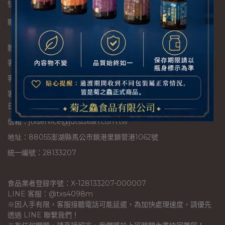
快速連結
聯絡我們 ( 歡迎OEM / ODM )
退換貨須知
隱私政策
服務條款
聯絡資訊
客服專線：06-9951551
客服傳真：06-9951552
客服時間：禮拜一~禮拜五 9:00~17:00 ( 人事行政局公告之假
日公休 )
信箱：jtxservice@jutsuxian.com.tw
地址：88055澎湖縣馬公市鎖港里鎖管港1062號
統一編號：28133207
食品業者登錄字號：X-128133207-000007
LINE 客服：@txs4098m
※因人手有限，客服接聽電話可能延遲，為加快處理速度，請優先
透過 LINE 聯繫我們！